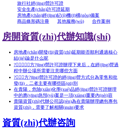
旅行社經(jīng)營許可證
安全生產(chǎn)許可證延期
房地產(chǎn)經(jīng)紀(jì)機(jī)構(gòu)備案
商品條形碼注冊
其他服務(wù)
合作案例
房開資質(zhì)代辦知識(shí)
房地產(chǎn)開發(fā)資質(zhì)延期能否順利通過核心
結(jié)論是什么呢
?；方?jīng)營許可證辦理下來后，在經(jīng)營過
程中辦公場所需要注意哪些方面
?；方?jīng)營許可證的經(jīng)營方式分為零售和批
發(fā)，二者主要有哪些區(qū)別
在貴陽，危險(xiǎn)化學(xué)品經(jīng)營許可證辦理
中的應(yīng)急預(yù)案是一項(xiàng)重要內(nèi)容
貴陽資質(zhì)代辦公司認(rèn)為在貴陽辦理總包專包
資質(zhì)，需要了解相關(guān)要求
資質(zhì)代辦咨詢