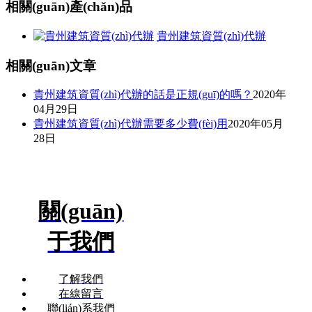
相關(guān)產(chǎn)品
貴州建筑資質(zhì)代辦
相關(guān)文章
貴州建筑資質(zhì)代辦的話是正規(guī)的嗎？
2020年
04月29日
貴州建筑資質(zhì)代辦需要多少費(fèi)用
2020年05月
28日
關(guān)
于我們
了解我們
在線留言
聯(lián)系我們