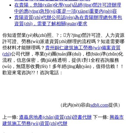
在貴陽，危險(xiǎn)化學(xué)品經(jīng)營許可證辦理
中的應(yīng)急預(yù)案是一項(xiàng)重要內(nèi)容
貴陽資質(zhì)代辦公司認(rèn)為在貴陽辦理總包專包
資質(zhì)，需要了解相關(guān)要求
你知道營業(yè)執(zhí)照、?；方?jīng)營許可證、人力資源
許可證、勞務(wù)派遣資質(zhì)辦理的流程嗎？知道需要哪
些材料才能辦理嗎？
貴州銅仁建筑施工勞務(wù)備案資質
(zhì)
公司代辦，專業(yè)團(tuán)隊(duì)，標(biāo)準(zhǔn)化
流程，信息保密，價(jià)格透明，提供1對1全程咨詢服務
(wù)，無隱形收費(fèi)！多年經(jīng)驗(yàn)，值得信賴！！
歡迎來電咨詢??！咨詢電話：
（此內(nèi)容由
sdblj.com
提供）
上一條:
遵義房地產(chǎn)資質(zhì)證書代辦
下一條:
興義市
建筑施工勞務(wù)資質(zhì)代辦