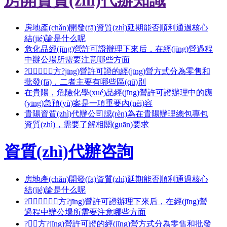
房開資質(zhì)代辦知識
房地產(chǎn)開發(fā)資質(zhì)延期能否順利通過核心
結(jié)論是什么呢
危化品經(jīng)營許可證辦理下來后，在經(jīng)營過程
中辦公場所需要注意哪些方面
?；方?jīng)營許可證的經(jīng)營方式分為零售和
批發(fā)，二者主要有哪些區(qū)別
在貴陽，危險化學(xué)品經(jīng)營許可證辦理中的應
(yīng)急預(yù)案是一項重要內(nèi)容
貴陽資質(zhì)代辦公司認(rèn)為在貴陽辦理總包專包
資質(zhì)，需要了解相關(guān)要求
資質(zhì)代辦咨詢
房地產(chǎn)開發(fā)資質(zhì)延期能否順利通過核心
結(jié)論是什么呢
?；方?jīng)營許可證辦理下來后，在經(jīng)營
過程中辦公場所需要注意哪些方面
?；方?jīng)營許可證的經(jīng)營方式分為零售和批發