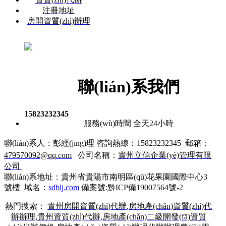
注冊地址
房開資質(zhì)辦理
聯(lián)系我們
15823232345
服務(wù)時間 全天24小時
聯(lián)系人：彭經(jīng)理 咨詢熱線：15823232345
郵箱：
479570092@qq.com
公司名稱：
貴州立信企業(yè)管理有限
公司
聯(lián)系地址：貴州省貴陽市南明區(qū)花果園國際中心3
號樓 域名：
sdblj.com
備案號:
黔ICP備19007564號-2
熱門搜索：
貴州房開資質(zhì)代辦
,
房地產(chǎn)資質(zhì)代
辦辦理
,
貴州資質(zhì)代辦
,
房地產(chǎn)二級開發(fā)資質