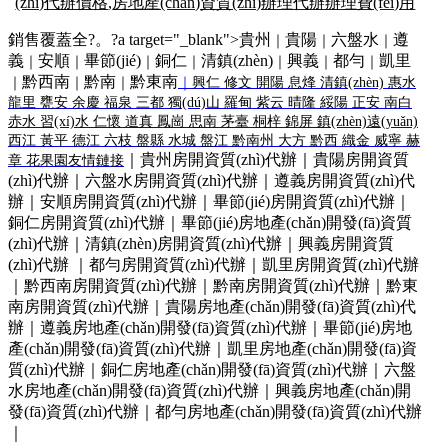
(zhì)代辦價格
,
房地產(chǎn)資質(zhì)辦理代辦辦理費(fèi)用
銷售覆蓋全?。?a target="_blank">
貴州
貴陽
六盤水
遵
｜
｜
｜
義
安順
畢節(jié)
銅仁
清鎮(zhèn)
興義
都勻
凱里
｜
｜
｜
｜
｜
｜
｜
黔西南
黔南
黔東南
｜
｜
｜
｜
興仁 修文 開陽 息烽 清鎮(zhèn) 惠水
龍里 甕安 余慶 福泉 三都 獨(dú)山 羅甸 紫云 晴隆 綏陽 正安 南白
赤水 習(xí)水 仁懷 道真 鳳崗 思南 茅臺 桐梓 錦屏 鎮(zhèn)遠(yuǎn)
西江 黃平 德江 六枝 盤縣 水城 盤江 黔南州 大方 黔西 織金 威寧 赫
｜
貴州房開資質(zhì)代辦
｜
貴陽房開資質
章 花果園
友情鏈接
(zhì)代辦
｜
六盤水房開資質(zhì)代辦
｜
遵義房開資質(zhì)代
辦
｜
安順房開資質(zhì)代辦
｜
畢節(jié)房開資質(zhì)代辦
｜
銅仁房開資質(zhì)代辦
｜
畢節(jié)房地產(chǎn)開發(fā)資質
(zhì)代辦
｜
清鎮(zhèn)房開資質(zhì)代辦
｜
興義房開資質
(zhì)代辦
｜
都勻房開資質(zhì)代辦
｜
凱里房開資質(zhì)代辦
｜
黔西南房開資質(zhì)代辦
｜
黔南房開資質(zhì)代辦
｜
黔東
南房開資質(zhì)代辦
｜
貴陽房地產(chǎn)開發(fā)資質(zhì)代
辦
｜
遵義房地產(chǎn)開發(fā)資質(zhì)代辦
｜
畢節(jié)房地
產(chǎn)開發(fā)資質(zhì)代辦
｜
凱里房地產(chǎn)開發(fā)資
質(zhì)代辦
｜
銅仁房地產(chǎn)開發(fā)資質(zhì)代辦
｜
六盤
水房地產(chǎn)開發(fā)資質(zhì)代辦
｜
興義房地產(chǎn)開
發(fā)資質(zhì)代辦
｜
都勻房地產(chǎn)開發(fā)資質(zhì)代辦
｜