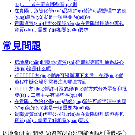
(fā)，二者主要有哪些區(qū)別
在貴陽，危險化學(xué)品經(jīng)營許可證辦理中的應
(yīng)急預(yù)案是一項重要內(nèi)容
貴陽資質(zhì)代辦公司認(rèn)為在貴陽辦理總包專包
資質(zhì)，需要了解相關(guān)要求
常見問題
房地產(chǎn)開發(fā)資質(zhì)延期能否順利通過核心
結(jié)論是什么呢
?；方?jīng)營許可證辦理下來后，在經(jīng)營
過程中辦公場所需要注意哪些方面
?；方?jīng)營許可證的經(jīng)營方式分為零售和批
發(fā)，二者主要有哪些區(qū)別
在貴陽，危險化學(xué)品經(jīng)營許可證辦理中的應
(yīng)急預(yù)案是一項重要內(nèi)容
貴陽資質(zhì)代辦公司認(rèn)為在貴陽辦理總包專包
資質(zhì)，需要了解相關(guān)要求
房地產(chǎn)開發(fā)資質(zhì)延期能否順利通過核心