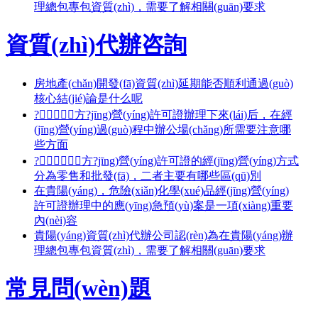
理總包專包資質(zhì)，需要了解相關(guān)要求
資質(zhì)代辦咨詢
房地產(chǎn)開發(fā)資質(zhì)延期能否順利通過(guò)
核心結(jié)論是什么呢
?；方?jīng)營(yíng)許可證辦理下來(lái)后，在經
(jīng)營(yíng)過(guò)程中辦公場(chǎng)所需要注意哪
些方面
?；方?jīng)營(yíng)許可證的經(jīng)營(yíng)方式
分為零售和批發(fā)，二者主要有哪些區(qū)別
在貴陽(yáng)，危險(xiǎn)化學(xué)品經(jīng)營(yíng)
許可證辦理中的應(yīng)急預(yù)案是一項(xiàng)重要
內(nèi)容
貴陽(yáng)資質(zhì)代辦公司認(rèn)為在貴陽(yáng)辦
理總包專包資質(zhì)，需要了解相關(guān)要求
常見問(wèn)題