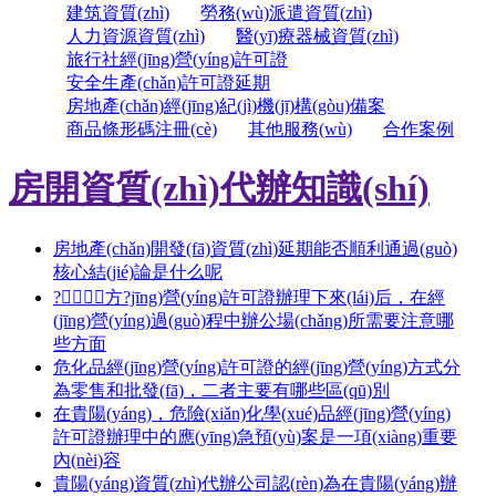
建筑資質(zhì)
勞務(wù)派遣資質(zhì)
人力資源資質(zhì)
醫(yī)療器械資質(zhì)
旅行社經(jīng)營(yíng)許可證
安全生產(chǎn)許可證延期
房地產(chǎn)經(jīng)紀(jì)機(jī)構(gòu)備案
商品條形碼注冊(cè)
其他服務(wù)
合作案例
房開資質(zhì)代辦知識(shí)
房地產(chǎn)開發(fā)資質(zhì)延期能否順利通過(guò)
核心結(jié)論是什么呢
?；方?jīng)營(yíng)許可證辦理下來(lái)后，在經
(jīng)營(yíng)過(guò)程中辦公場(chǎng)所需要注意哪
些方面
危化品經(jīng)營(yíng)許可證的經(jīng)營(yíng)方式分
為零售和批發(fā)，二者主要有哪些區(qū)別
在貴陽(yáng)，危險(xiǎn)化學(xué)品經(jīng)營(yíng)
許可證辦理中的應(yīng)急預(yù)案是一項(xiàng)重要
內(nèi)容
貴陽(yáng)資質(zhì)代辦公司認(rèn)為在貴陽(yáng)辦