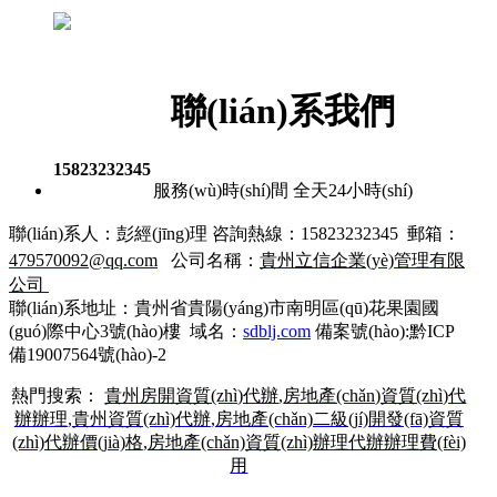
聯(lián)系我們
15823232345
服務(wù)時(shí)間 全天24小時(shí)
聯(lián)系人：彭經(jīng)理 咨詢熱線：15823232345
郵箱：
479570092@qq.com
公司名稱：
貴州立信企業(yè)管理有限
公司
聯(lián)系地址：貴州省貴陽(yáng)市南明區(qū)花果園國
(guó)際中心3號(hào)樓 域名：
sdblj.com
備案號(hào):
黔ICP
備19007564號(hào)-2
熱門搜索：
貴州房開資質(zhì)代辦
,
房地產(chǎn)資質(zhì)代
辦辦理
,
貴州資質(zhì)代辦
,
房地產(chǎn)二級(jí)開發(fā)資質
(zhì)代辦價(jià)格
,
房地產(chǎn)資質(zhì)辦理代辦辦理費(fèi)
用