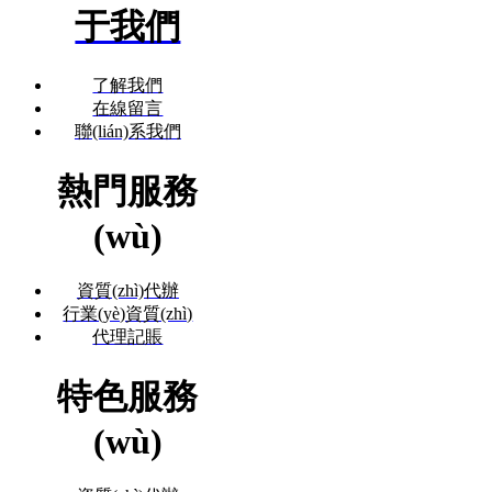
于我們
了解我們
在線留言
聯(lián)系我們
熱門服務
(wù)
資質(zhì)代辦
行業(yè)資質(zhì)
代理記賬
特色服務
(wù)