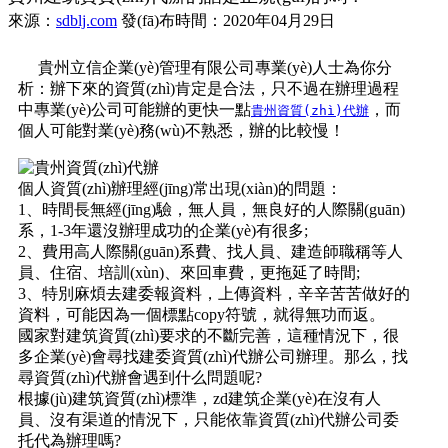
來源：
sdblj.com
發(fā)布時間：2020年04月29日
貴州立信企業(yè)管理有限公司專業(yè)人士為你分
析：辦下來的資質(zhì)肯定是合法，只不過在辦理過程
中專業(yè)公司可能辦的更快一點
，而
貴州資質(zhì)代辦
個人可能對業(yè)務(wù)不熟悉，辦的比較慢！
個人資質(zhì)辦理經(jīng)常出現(xiàn)的問題：
1、時間長無經(jīng)驗，無人員，無良好的人際關(guān)
系，1-3年還沒辦理成功的企業(yè)有很多;
2、費用高人際關(guān)系費、找人員、建造師職稱等人
員、住宿、培訓(xùn)、來回車費，更拖延了時間;
3、特別麻煩去建委報資料，上傳資料，辛辛苦苦做好的
資料，可能因為一個標點copy符號，就得無功而返。
國家對建筑資質(zhì)要求的不斷完善，這種情況下，很
多企業(yè)會尋找建委資質(zhì)代辦公司辦理。那么，找
尋資質(zhì)代辦會遇到什么問題呢?
根據(jù)建筑資質(zhì)標準，zd建筑企業(yè)在沒有人
員、
沒有渠道的情況下，只能依靠資質(zhì)代辦公司委
托代為辦理嗎?