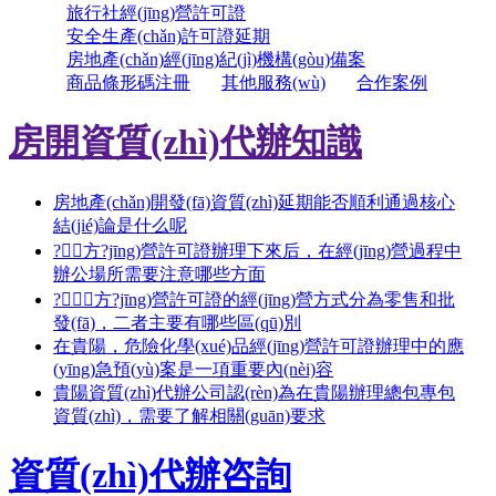
旅行社經(jīng)營許可證
安全生產(chǎn)許可證延期
房地產(chǎn)經(jīng)紀(jì)機構(gòu)備案
商品條形碼注冊
其他服務(wù)
合作案例
房開資質(zhì)代辦知識
房地產(chǎn)開發(fā)資質(zhì)延期能否順利通過核心
結(jié)論是什么呢
?；方?jīng)營許可證辦理下來后，在經(jīng)營過程中
辦公場所需要注意哪些方面
?；方?jīng)營許可證的經(jīng)營方式分為零售和批
發(fā)，二者主要有哪些區(qū)別
在貴陽，危險化學(xué)品經(jīng)營許可證辦理中的應
(yīng)急預(yù)案是一項重要內(nèi)容
貴陽資質(zhì)代辦公司認(rèn)為在貴陽辦理總包專包
資質(zhì)，需要了解相關(guān)要求
資質(zhì)代辦咨詢