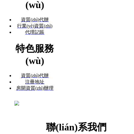
(wù)
資質(zhì)代辦
行業(yè)資質(zhì)
代理記賬
特色服務
(wù)
資質(zhì)代辦
注冊地址
房開資質(zhì)辦理
聯(lián)系我們